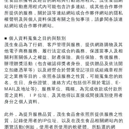
生食品所擁有及經營的網站與行動應用程式。茂生食品網
站與行動應用程式內可能包含許多連結、或其他合作夥伴
所提供的服務，關於該等連結網站或合作夥伴網站的隱私
權聲明及與個人資料保護有關之告知事項，請參閱各該連
結網站或合作夥伴網站。
■ 個人資料蒐集之目的與類別
茂生食品為了行銷、客戶管理與服務、提供網路購物及其
他電子商務服務、履行法定或合約義務、保護當事人及相
關利害關係人之權益、財產保險、責任保險、售後服務、
辦理贈獎活動（包含確認得獎者身份、提供贈品及依法開
立扣繳憑單等）以及經營合於營業登記項目或組織章程所
定之業務等目的，依照各該服務之性質，可能蒐集您的姓
名、生日、身份證號、連絡方式(包括但不限於電話、E-
MAIL及地址等)、服務單位、職稱、為完成收款或付款所
需之資料、ＩＰ位址、及其他得以直接或間接識別使用者
身分之個人資料。
此外，為提升服務品質，茂生食品會依照所提供服務之性
質，記錄使用者的IP位址、以及在茂生食品相關網站內的
瀏覽活動(例如，使用者所使用的軟硬體、所點選的網