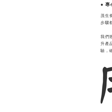
● 
茂生
步驟
我們
升產
驗，