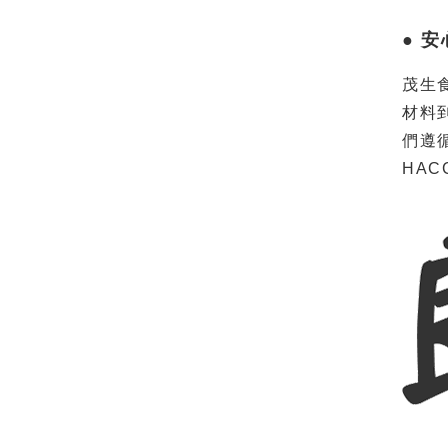
● 
茂生
材料
們遵循
HA