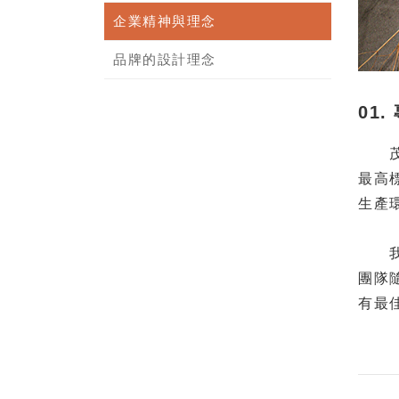
企業精神與理念
品牌的設計理念
01
茂生
最高
生產
我們
團隊
有最