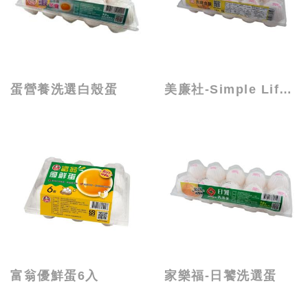
蛋營養洗選白殼蛋
美廉社-Simple Life 洗選盒蛋
富翁優鮮蛋6入
家樂福-日饕洗選蛋