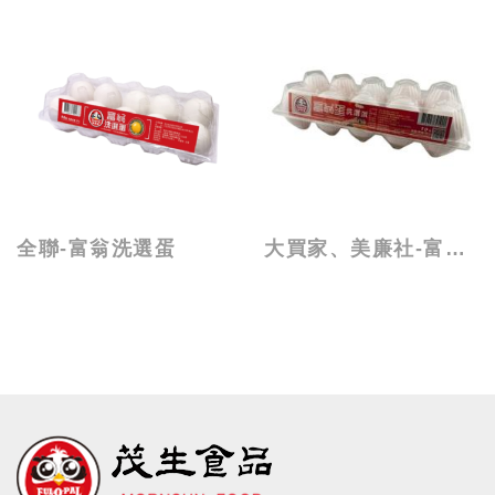
全聯-富翁洗選蛋
大買家、美廉社-富翁洗選蛋(橘)